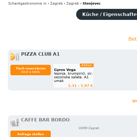
Schankgastronomie
in
›
Zagreb
›
Zagreb
›
Stenjevec
Küche / Eigenschaften
Bet
PIZZA CLUB A1
Aktion
Tisch reservieren
Gyros Vega
book a table
lepinja, krumpirići, sir,
sezonska salata, A1
umak
5.31 - 5.97 €
w
CAFFE BAR BORDO
10090 Zagreb
Anfrage stellen