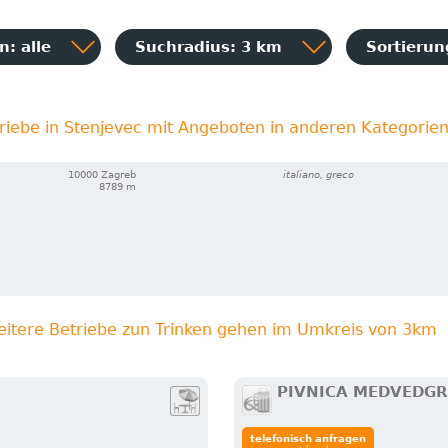
: alle
Suchradius: 3 km
Sortieru
riebe in Stenjevec mit Angeboten in anderen Kategorie
10000 Zagreb
italiano, greco
8789 m
eitere Betriebe zun Trinken gehen im Umkreis von 3km
PIVNICA MEDVEDG
telefonisch anfragen