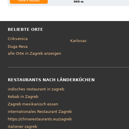
make a request
969 m
BELIEBTE ORTE
Crikvenica
Karlovac
Duga Resa
alle Orte in Zagreb anzeigen
RESTAURANTS NACH LÄNDERKÜCHEN
indisches restaurant in zagreb
Kebab in Zagreb
Zagreb mexikanisch essen
internationales Restaurant Zagreb
https://chinarestaurants.eu/zagreb
italiener zagreb