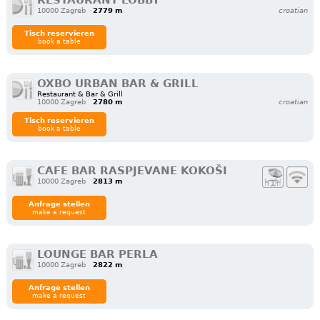
RESTAURANT LOBBY
10000 Zagreb
2779 m
croatian
Tisch reservieren
book a table
OXBO URBAN BAR & GRILL
Restaurant & Bar & Grill
10000 Zagreb
2780 m
croatian
Tisch reservieren
book a table
CAFE BAR RASPJEVANE KOKOŠI
10000 Zagreb
2813 m
Anfrage stellen
make a request
LOUNGE BAR PERLA
10000 Zagreb
2822 m
Anfrage stellen
make a request