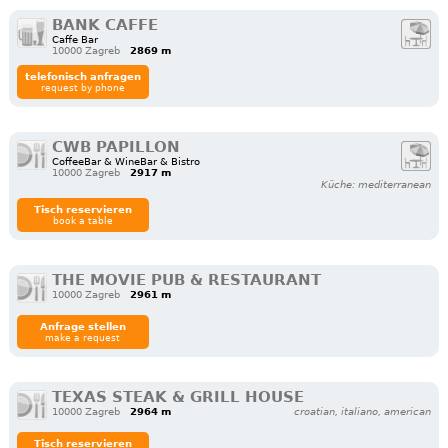
BANK CAFFE
Caffe Bar
10000 Zagreb
2869 m
telefonisch anfragen
request by phone
CWB PAPILLON
CoffeeBar & WineBar & Bistro
10000 Zagreb
2917 m
Küche: mediterranean
Tisch reservieren
book a table
THE MOVIE PUB & RESTAURANT
10000 Zagreb
2961 m
Anfrage stellen
make a request
TEXAS STEAK & GRILL HOUSE
10000 Zagreb
2964 m
croatian, italiano, american
Tisch reservieren