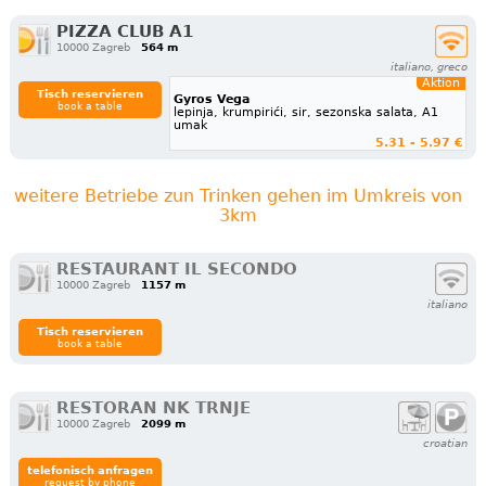
PIZZA CLUB A1
10000 Zagreb
564 m
italiano, greco
Aktion
Tisch reservieren
Gyros Vega
book a table
lepinja, krumpirići, sir, sezonska salata, A1
umak
5.31 - 5.97 €
weitere Betriebe zun Trinken gehen im Umkreis von
3km
RESTAURANT IL SECONDO
10000 Zagreb
1157 m
italiano
Tisch reservieren
book a table
RESTORAN NK TRNJE
10000 Zagreb
2099 m
croatian
telefonisch anfragen
request by phone