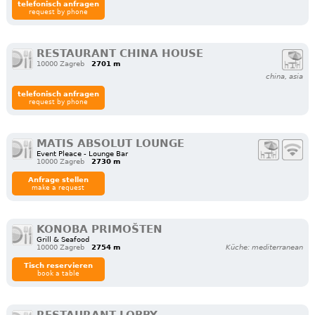
telefonisch anfragen
request by phone
RESTAURANT CHINA HOUSE
10000 Zagreb
2701 m
china, asia
telefonisch anfragen
request by phone
MATIS ABSOLUT LOUNGE
Event Pleace - Lounge Bar
10000 Zagreb
2730 m
Anfrage stellen
make a request
KONOBA PRIMOŠTEN
Grill & Seafood
10000 Zagreb
2754 m
Küche: mediterranean
Tisch reservieren
book a table