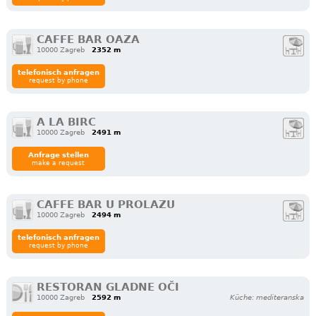
CAFFE BAR OAZA
10000 Zagreb
2352 m
telefonisch anfragen
request by phone
A LA BIRC
10000 Zagreb
2491 m
Anfrage stellen
make a request
CAFFE BAR U PROLAZU
10000 Zagreb
2494 m
telefonisch anfragen
request by phone
RESTORAN GLADNE OČI
10000 Zagreb
2592 m
Küche: mediteranska