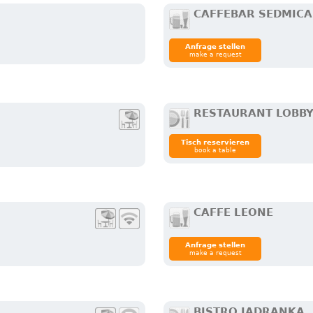
CAFFEBAR SEDMICA
Anfrage stellen
make a request
RESTAURANT LOBB
Tisch reservieren
book a table
CAFFE LEONE
Anfrage stellen
make a request
BISTRO JADRANKA