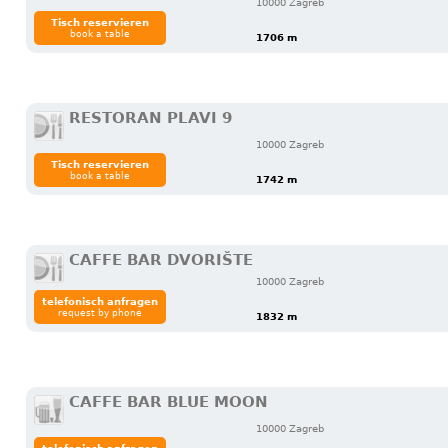
10000 Zagreb
Tisch reservieren
book a table
1706 m
RESTORAN PLAVI 9
10000 Zagreb
Tisch reservieren
book a table
1742 m
CAFFE BAR DVORIŠTE
10000 Zagreb
telefonisch anfragen
request by phone
1832 m
CAFFE BAR BLUE MOON
10000 Zagreb