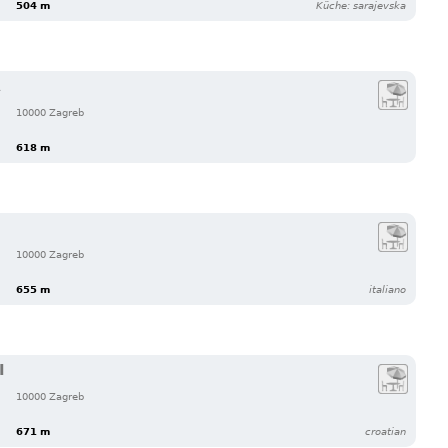
504 m
Küche: sarajevska
A
10000 Zagreb
618 m
10000 Zagreb
655 m
italiano
I
10000 Zagreb
671 m
croatian