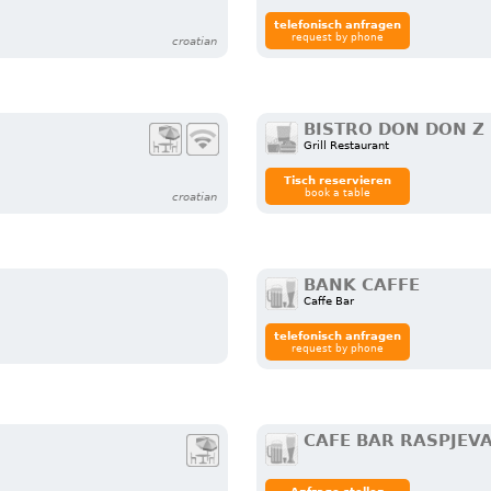
telefonisch anfragen
request by phone
croatian
BISTRO DON DON Z
Grill Restaurant
Tisch reservieren
book a table
croatian
BANK CAFFE
Caffe Bar
telefonisch anfragen
request by phone
CAFE BAR RASPJEV