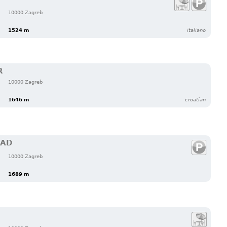
10000 Zagreb
1524 m
italiano
R
10000 Zagreb
1646 m
croatian
RAD
10000 Zagreb
1689 m