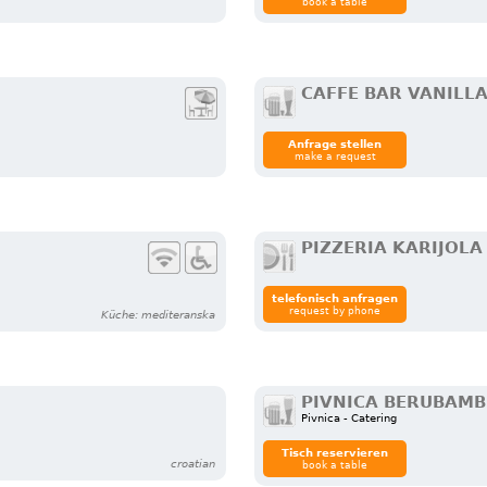
book a table
CAFFE BAR VANILL
Anfrage stellen
make a request
PIZZERIA KARIJOLA
telefonisch anfragen
request by phone
Küche: mediteranska
PIVNICA BERUBAMB
Pivnica - Catering
Tisch reservieren
croatian
book a table