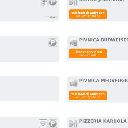
telefonisch anfragen
request by phone
croatian
PIVNICA BUDWEISE
Tisch reservieren
book a table
PIVNICA MEDVEDG
telefonisch anfragen
request by phone
PIZZERIA KARIJOLA