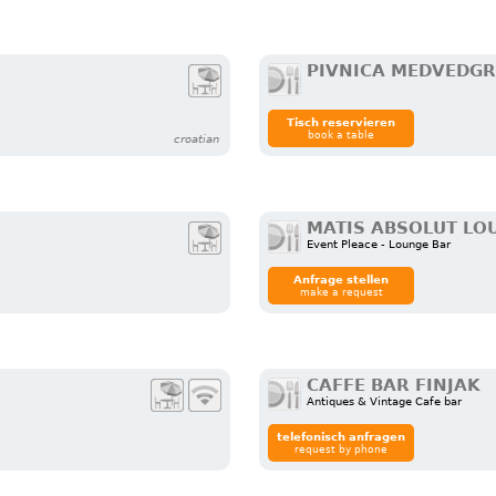
PIVNICA MEDVEDGR
Tisch reservieren
book a table
croatian
MATIS ABSOLUT LO
Event Pleace - Lounge Bar
Anfrage stellen
make a request
CAFFE BAR FINJAK
Antiques & Vintage Cafe bar
telefonisch anfragen
request by phone