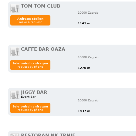
TOM TOM CLUB
10000 Zagreb
Anfrage stellen
make a request
1141 m
CAFFE BAR OAZA
10000 Zagreb
telefonisch anfragen
request by phone
1270 m
JIGGY BAR
Event Bar
10000 Zagreb
telefonisch anfragen
request by phone
1437 m
RESTORAN NK TRNJE