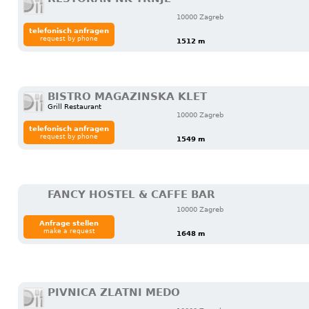
10000 Zagreb
telefonisch anfragen
request by phone
1512 m
BISTRO MAGAZINSKA KLET
Grill Restaurant
10000 Zagreb
telefonisch anfragen
request by phone
1549 m
FANCY HOSTEL & CAFFE BAR
10000 Zagreb
Anfrage stellen
make a request
1648 m
PIVNICA ZLATNI MEDO