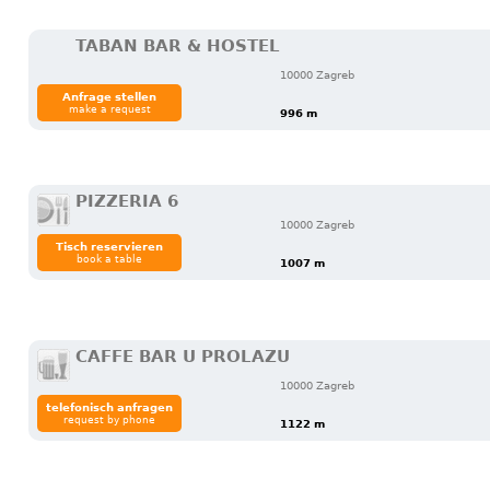
TABAN BAR & HOSTEL
10000 Zagreb
Anfrage stellen
make a request
996 m
PIZZERIA 6
10000 Zagreb
Tisch reservieren
book a table
1007 m
CAFFE BAR U PROLAZU
10000 Zagreb
telefonisch anfragen
request by phone
1122 m