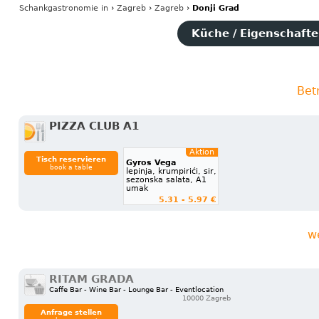
Schankgastronomie
in
›
Zagreb
›
Zagreb
›
Donji Grad
Küche / Eigenschaften
Bet
PIZZA CLUB A1
Aktion
Tisch reservieren
Gyros Vega
book a table
lepinja, krumpirići, sir,
sezonska salata, A1
umak
5.31 - 5.97 €
w
RITAM GRADA
Caffe Bar - Wine Bar - Lounge Bar - Eventlocation
10000 Zagreb
Anfrage stellen