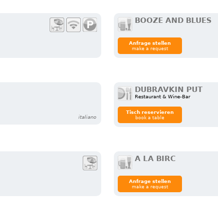
BOOZE AND BLUES
Anfrage stellen
make a request
DUBRAVKIN PUT
Restaurant & Wine-Bar
Tisch reservieren
italiano
book a table
A LA BIRC
Anfrage stellen
make a request