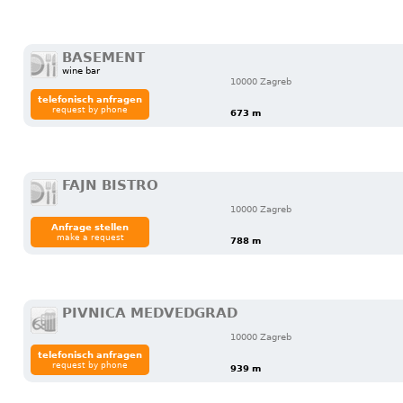
BASEMENT
wine bar
10000 Zagreb
telefonisch anfragen
request by phone
673 m
FAJN BISTRO
10000 Zagreb
Anfrage stellen
make a request
788 m
PIVNICA MEDVEDGRAD
10000 Zagreb
telefonisch anfragen
request by phone
939 m