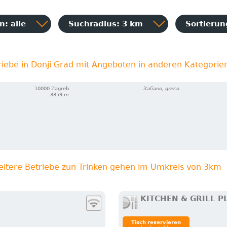
: alle
Suchradius: 3 km
Sortieru
riebe in Donji Grad mit Angeboten in anderen Kategorie
10000 Zagreb
italiano, greco
3359 m
eitere Betriebe zun Trinken gehen im Umkreis von 3km
KITCHEN & GRILL P
Tisch reservieren