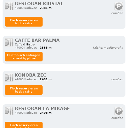
RESTORAN KRISTAL
47000 Karlovac
2381 m
croatian
Tisch reservieren
book a table
CAFFE BAR PALMA
Caffe & Bistro
47000 Karlovac
2383 m
Küche: mediteranska
telefonisch anfragen
request by phone
KONOBA ZEC
47000 Karlovac
2431 m
croatian
Tisch reservieren
book a table
RESTORAN LA MIRAGE
47000 Karlovac
2496 m
croatian
Tisch reservieren