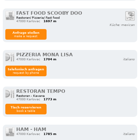
FAST FOOD SCOOBY DOO
Restoran/ Pizzeria/ Fast food
47000 Karlovac
1697 m
Küche: mexican
Anfrage stellen
make a request
PIZZERIA MONA LISA
47000 Karlovac
1704 m
italiano
telefonisch anfragen
request by phone
RESTORAN TEMPO
Restoran - Kavana
47000 Karlovac
1773 m
Tisch reservieren
book a table
HAM - HAM
47000 Karlovac
1785 m
italiano