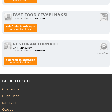
book a table
FAST FOOD ČEVAPI NAKSI
47000 Karlovac
2914 m
telefonisch anfragen
request by phone
RESTORAN TORNADO
Grill Restaurant
47000 Karlovac
2990 m
croatian
telefonisch anfragen
request by phone
BELIEBTE ORTE
Crikvenica
Duga Resa
Karlovac
Otočac