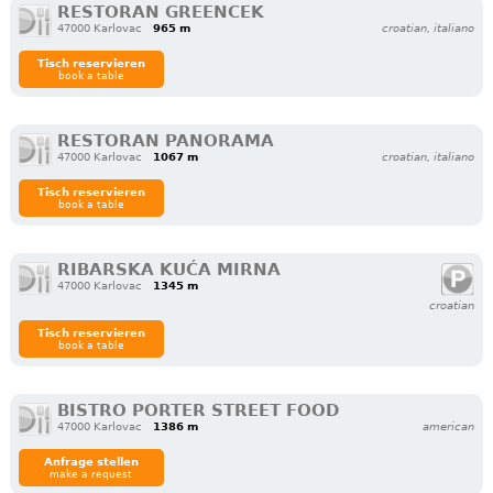
RESTORAN GREENCEK
47000 Karlovac
965 m
croatian, italiano
Tisch reservieren
book a table
RESTORAN PANORAMA
47000 Karlovac
1067 m
croatian, italiano
Tisch reservieren
book a table
RIBARSKA KUĆA MIRNA
47000 Karlovac
1345 m
croatian
Tisch reservieren
book a table
BISTRO PORTER STREET FOOD
47000 Karlovac
1386 m
american
Anfrage stellen
make a request