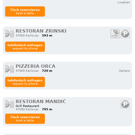
croatian
Tisch reservieren
book a table
RESTORAN ZRINSKI
47000 Karlovac
593 m
telefonisch anfragen
request by phone
PIZZERIA ORCA
47000 Karlovac
720 m
italiano
telefonisch anfragen
request by phone
RESTORAN MANDIĆ
Grill Restaurant
47000 Karlovac
795 m
Tisch reservieren
book a table