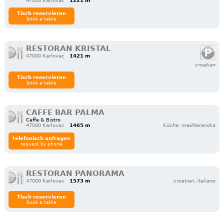
47000 Karlovac
1221 m
Tisch reservieren
book a table
RESTORAN KRISTAL
47000 Karlovac
1421 m
croatian
Tisch reservieren
book a table
CAFFE BAR PALMA
Caffe & Bistro
47000 Karlovac
1465 m
Küche: mediteranska
telefonisch anfragen
request by phone
RESTORAN PANORAMA
47000 Karlovac
1573 m
croatian, italiano
Tisch reservieren
book a table