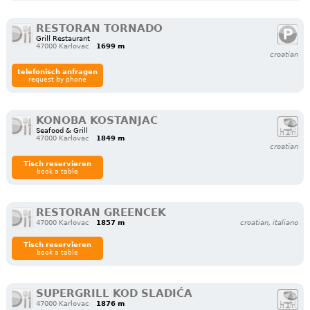
RESTORAN TORNADO
Grill Restaurant
47000 Karlovac
1699 m
croatian
telefonisch anfragen
request by phone
KONOBA KOSTANJAC
Seafood & Grill
47000 Karlovac
1849 m
croatian
Tisch reservieren
book a table
RESTORAN GREENCEK
47000 Karlovac
1857 m
croatian, italiano
Tisch reservieren
book a table
SUPERGRILL KOD SLADIĆA
47000 Karlovac
1876 m