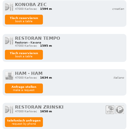
KONOBA ZEC
47000 Karlovac
1594 m
croatian
Tisch reservieren
book a table
RESTORAN TEMPO
Restoran - Kavana
47000 Karlovac
1595 m
Tisch reservieren
book a table
HAM - HAM
47000 Karlovac
1634 m
italiano
Anfrage stellen
make a request
RESTORAN ZRINSKI
47000 Karlovac
1650 m
telefonisch anfragen
request by phone