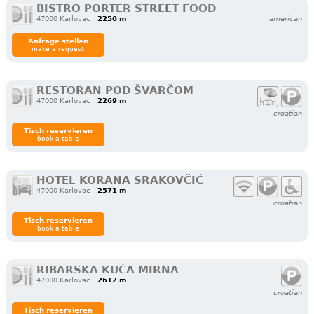
BISTRO PORTER STREET FOOD
47000 Karlovac
2250 m
american
Anfrage stellen
make a request
RESTORAN POD ŠVARČOM
47000 Karlovac
2269 m
croatian
Tisch reservieren
book a table
HOTEL KORANA SRAKOVČIĆ
47000 Karlovac
2571 m
croatian
Tisch reservieren
book a table
RIBARSKA KUĆA MIRNA
47000 Karlovac
2612 m
croatian
Tisch reservieren