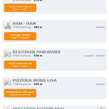
47000 Karlovac
272 m
Tisch reservieren
book a table
HAM - HAM
47000 Karlovac
282 m
italiano
Anfrage stellen
make a request
RESTORAN PANORAMA
47000 Karlovac
436 m
croatian, italiano
Tisch reservieren
book a table
PIZZERIA MONA LISA
47000 Karlovac
444 m
italiano
telefonisch anfragen
request by phone