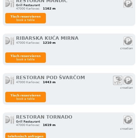
RESTORAN MANDIĆ
Grill Restaurant
47000 Karlovac
1162 m
Tisch reservieren
book a table
RIBARSKA KUĆA MIRNA
47000 Karlovac
1210 m
croatian
Tisch reservieren
book a table
RESTORAN POD ŠVARČOM
47000 Karlovac
1443 m
croatian
Tisch reservieren
book a table
RESTORAN TORNADO
Grill Restaurant
47000 Karlovac
1619 m
croatian
telefonisch anfragen