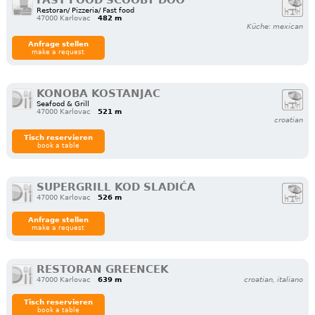
FAST FOOD SCOOBY DOO
Restoran/ Pizzeria/ Fast food
47000 Karlovac
482 m
Küche: mexican
Anfrage stellen
make a request
KONOBA KOSTANJAC
Seafood & Grill
47000 Karlovac
521 m
croatian
Tisch reservieren
book a table
SUPERGRILL KOD SLADIĆA
47000 Karlovac
526 m
Anfrage stellen
make a request
RESTORAN GREENCEK
47000 Karlovac
639 m
croatian, italiano
Tisch reservieren
book a table