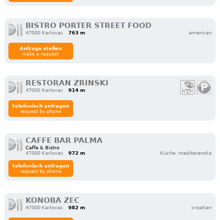
BISTRO PORTER STREET FOOD
47000 Karlovac
763 m
american
Anfrage stellen
make a request
RESTORAN ZRINSKI
47000 Karlovac
914 m
telefonisch anfragen
request by phone
CAFFE BAR PALMA
Caffe & Bistro
47000 Karlovac
972 m
Küche: mediteranska
telefonisch anfragen
request by phone
KONOBA ZEC
47000 Karlovac
982 m
croatian