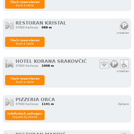
Tisch reservieren
book a table
RESTORAN KRISTAL
47000 Karlovac
988 m
croatian
Tisch reservieren
book a table
HOTEL KORANA SRAKOVČIĆ
47000 Karlovac
1008 m
croatian
Tisch reservieren
book a table
PIZZERIA ORCA
47000 Karlovac
1141 m
italiano
telefonisch anfragen
request by phone