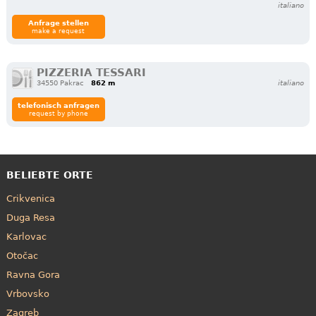
italiano
Anfrage stellen
make a request
PIZZERIA TESSARI
34550 Pakrac
862 m
italiano
telefonisch anfragen
request by phone
BELIEBTE ORTE
Crikvenica
Duga Resa
Karlovac
Otočac
Ravna Gora
Vrbovsko
Zagreb