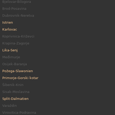
Bjelovar-Bilogora
Brod-Posavina
Dubrovnik-Neretva
Istrien
Karlovac
Koprivnica-Križevci
Krapina-Zagorje
Lika-Senj
Međimurje
Osijek-Baranja
Požega-Slawonien
Primorje-Gorski kotar
Šibenik-Knin
Sisak-Moslavina
Split-Dalmatien
Varaždin
Virovitica-Podravina