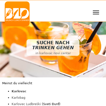
≡
SUCHE NACH
TRINKEN GEHEN
in karlovac novi centar
Meinst du vielleicht
Karlovac
Karlobag
Karlovec Ludbreški
(Sveti Đurđ)