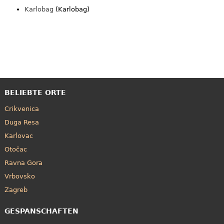
Karlobag
(Karlobag)
BELIEBTE ORTE
Crikvenica
Duga Resa
Karlovac
Otočac
Ravna Gora
Vrbovsko
Zagreb
GESPANSCHAFTEN